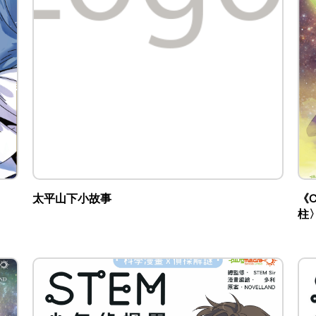
太平山下小故事
《
柱