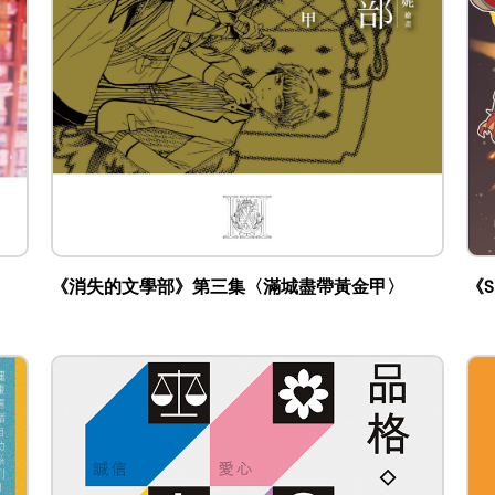
〉
《消失的文學部》第三集〈滿城盡帶黃金甲〉
《