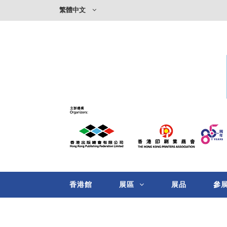
繁體中文
香港館
展區
展品
參