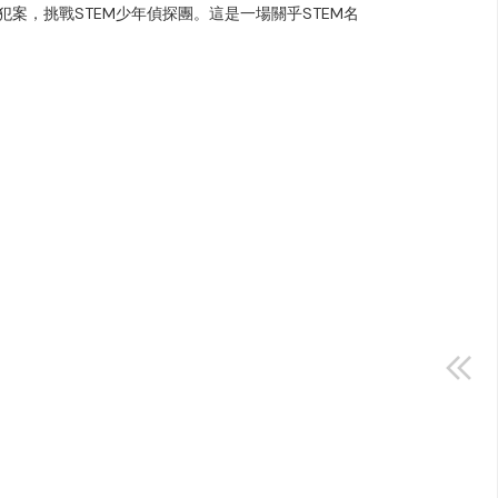
犯案，挑戰STEM少年偵探團。這是一場關乎STEM名