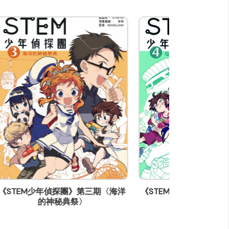
海洋
《STEM少年偵探團》第四期〈垃圾
《消失的文學部
王國的公主殿下〉
亡靈