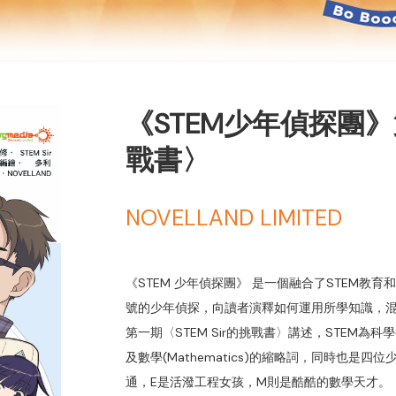
《STEM少年偵探團》第
戰書〉
NOVELLAND LIMITED
《STEM 少年偵探團》 是一個融合了STEM教
號的少年偵探，向讀者演釋如何運用所學知識，
第一期〈STEM Sir的挑戰書〉講述，STEM為科學(Scie
及數學(Mathematics)的縮略詞，同時也是
通，E是活潑工程女孩，M則是酷酷的數學天才。