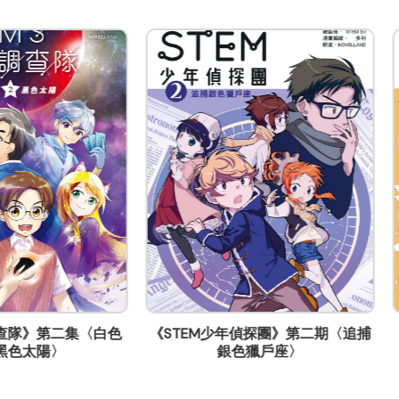
EM少年偵探團》第二期〈追捕
《STEM少年偵探團》第三期〈
銀色獵戶座〉
的神秘典祭〉
10-12室