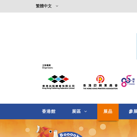
繁體中文
香港館
展區
展品
參