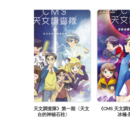
聯絡
公司商務/版權聯絡人姓名
張志偉
職位
經理
電郵
cleverkiller@gmail.com
電話
(852) 96820384
傳真
(852) 00000000
》第一期〈天文
《CMS 天文調查隊》第二集〈白色
《ST
通訊地址
柱〉
冰極‧黑色太陽〉
香港新界屯門青河坊3號利寶大廈1樓
網頁