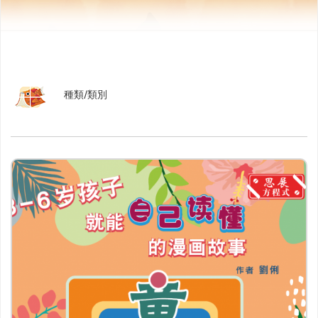
實用生活
兒童及青少年讀物
語言學習
繪本、漫畫
考試用書
種類/類別
電子書和有聲書
宣傳品
文儀用品
其他（請列明）
篩選
重置