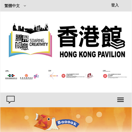
×
登入
繁體中文
種類
出版物
印刷品
類別
文學、小說
人文史地
社會科學
自然科普
商管理財
藝術設計
心靈勵志