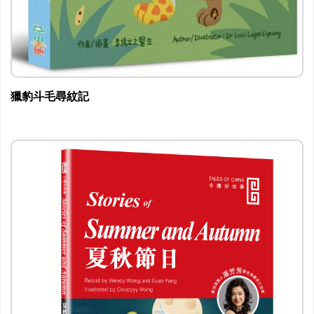
獵豹斗毛尋紋記