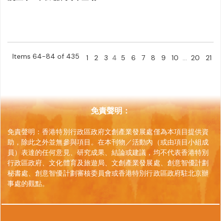
Items 64-84 of 435
1
2
3
4
5
6
7
8
9
10
...
20
21
免責聲明：
免責聲明：香港特別行政區政府文創產業發展處僅為本項目提供資
助，除此之外並無參與項目。在本刊物／活動內（或由項目小組成
員）表達的任何意見、研究成果、結論或建議，均不代表香港特別
行政區政府、文化體育及旅遊局、文創產業發展處、創意智優計劃
秘書處、創意智優計劃審核委員會或香港特別行政區政府駐北京辦
事處的觀點。