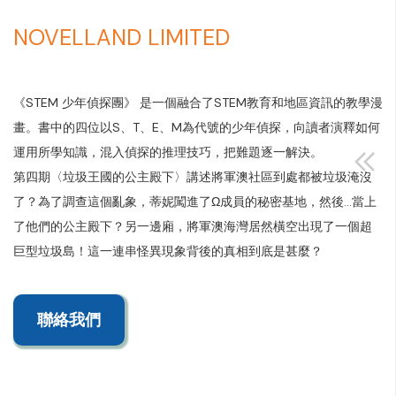
NOVELLAND LIMITED
《STEM 少年偵探團》 是一個融合了STEM教育和地區資訊的教學漫
畫。書中的四位以S、T、E、M為代號的少年偵探，向讀者演釋如何
運用所學知識，混入偵探的推理技巧，把難題逐一解決。
第四期〈垃圾王國的公主殿下〉講述將軍澳社區到處都被垃圾淹沒
了？為了調查這個亂象，蒂妮闖進了Ω成員的秘密基地，然後…當上
了他們的公主殿下？另一邊廂，將軍澳海灣居然橫空出現了一個超
巨型垃圾島！這一連串怪異現象背後的真相到底是甚麼？
聯絡我們