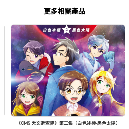
公司種類
更多相關產品
出版
聯絡
公司商務/版權聯絡人姓名
張志偉
職位
經理
電郵
cleverkiller@gmail.com
電話
(852) 96820384
傳真
(852) 00000000
《CMS 天文調查隊》第二集〈白色冰極‧黑色太陽〉
通訊地址