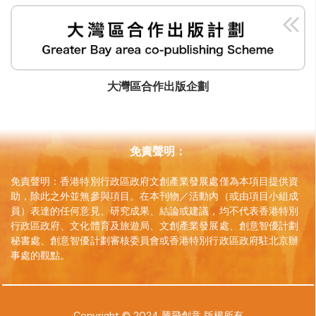
大灣區合作出版企劃
免責聲明：
免責聲明：香港特別行政區政府文創產業發展處僅為本項目提供資
助，除此之外並無參與項目。在本刊物／活動內（或由項目小組成
員）表達的任何意見、研究成果、結論或建議，均不代表香港特別
行政區政府、文化體育及旅遊局、文創產業發展處、創意智優計劃
秘書處、創意智優計劃審核委員會或香港特別行政區政府駐北京辦
事處的觀點。
Copyright © 2024 騰飛創意 版權所有