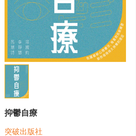
抑鬱自療
突破出版社