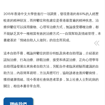
2015年香港中文大學曾進行一項調查，發現香港約有61%的人經歷
較差的精神狀況，而抑鬱症和焦慮症是香港最普遍的精神疾患。治
療抑鬱症可以採用藥物、心理等治療方式，無論接受哪種治療，都
不能缺乏其中一種相當有效的治療方式——自我幫助及情緒管理，本
書建基於「情緒自助人人做到」的信念而寫成。
這本自助手冊，概論抑鬱症的部分特點及病者自助理論，介紹基於
認知治療、行為治療、靜觀治療、接受和承諾治療、正向心理學等
自助理論發展出來病者自助方法，另配合作者臨床經驗而建議的自
助方法，內容簡單易明，方法具體可行，協助讀者改善抑鬱病情，
獲得健康情緒。現今香港社會病患者眾多，加上社會人士對此病的
關注，相信本書非常合用。
聯絡我們