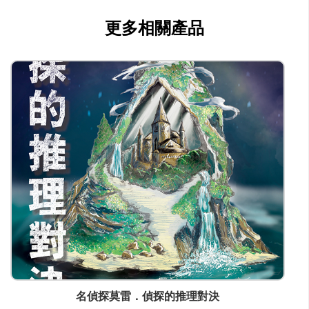
公司種類
更多相關產品
出版
聯絡
公司商務/版權聯絡人姓名
伍詠慈
職位
出版經理
電郵
wingchi@breakthrough.org.hk
電話
(852) 26320254
傳真
(852) 26320288
的推理對決
名偵探莫雷．怪盜的犯
通訊地址