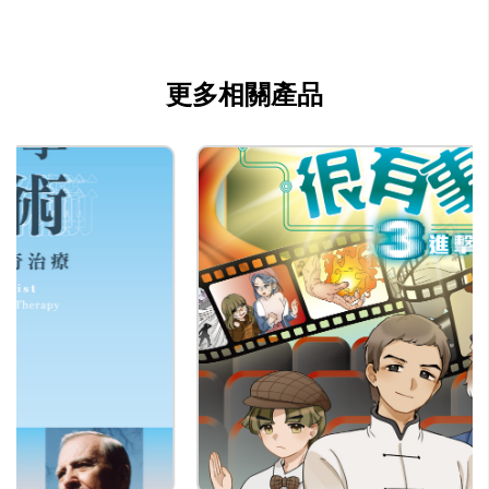
公司名稱
青馬文化事業出版有限公司
公司種類
更多相關產品
出版
聯絡
公司商務/版權聯絡人姓名
林慧儀
職位
總編輯
電郵
ruby@feelhk.com.hk
電話
(852) 21019360
傳真