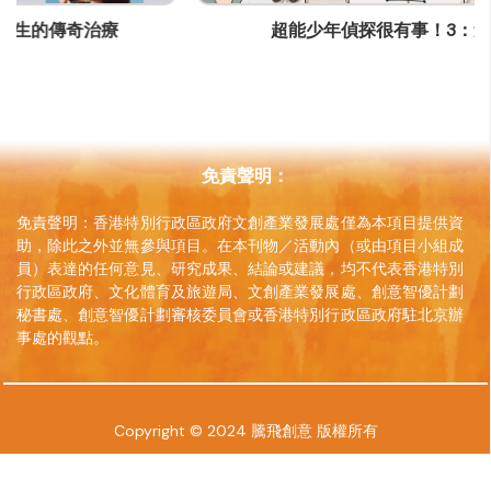
(852) 25270904
超能少年偵探很有事！3：進擊夢工場
通訊地址
香港銅鑼灣道180號百樂商業中心19樓1903室
網頁
www.facebook.com/hkfeel
免責聲明：
免責聲明：香港特別行政區政府文創產業發展處僅為本項目提供資
助，除此之外並無參與項目。在本刊物／活動內（或由項目小組成
員）表達的任何意見、研究成果、結論或建議，均不代表香港特別
行政區政府、文化體育及旅遊局、文創產業發展處、創意智優計劃
秘書處、創意智優計劃審核委員會或香港特別行政區政府駐北京辦
事處的觀點。
Copyright © 2024 騰飛創意 版權所有