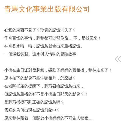
青馬文化事業出版有限公司
心愛的東西不見了？珍貴的記憶消失了？
千奇百怪的事情，蘇菲都可以幫你偷……不，是找回來！
神奇香水噴一噴，記憶鳥就會出來重播記憶。
一個滿載笑聲、淚水與人情味的冒險故事
小桃在生日派對發脾氣，碰跌了媽媽的舊相機，菲林走光了！
原本拍下的影像不能沖曬相片，怎麼辦？
在老闆托羅的提醒下，蘇飛召喚記憶鳥出來，
但記憶鳥重播的卻不是小桃生日那天的影像？！
是蘇飛捕捉不到正確的記憶鳥嗎？
雪糕妹為何出現在記憶幻象中？
原來菲林藏着一個關於小桃媽媽的不可告人秘密……