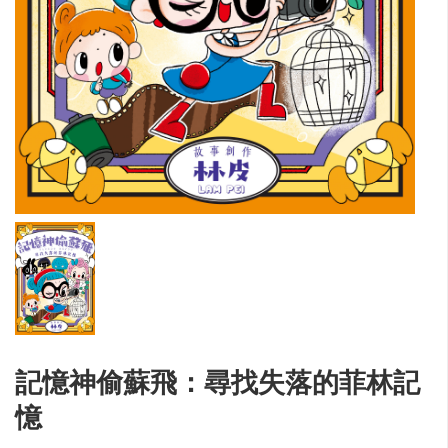
記憶神偷蘇飛：尋找失落的菲林記
憶