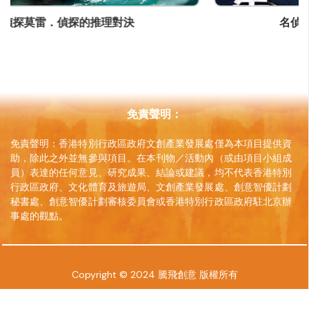
(852) 26320288
名偵探莫雷．怪盜的犯罪預告
通訊地址
香港新界沙田亞公角山路33號突破青年村
網頁
www.btproduct.com
免責聲明：
免責聲明：香港特別行政區政府文創產業發展處僅為本項目提供資
助，除此之外並無參與項目。在本刊物／活動內（或由項目小組成
員）表達的任何意見、研究成果、結論或建議，均不代表香港特別
行政區政府、文化體育及旅遊局、文創產業發展處、創意智優計劃
秘書處、創意智優計劃審核委員會或香港特別行政區政府駐北京辦
事處的觀點。
Copyright © 2024 騰飛創意 版權所有