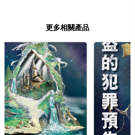
公司名稱
突破出版社
公司種類
更多相關產品
出版
聯絡
公司商務/版權聯絡人姓名
伍詠慈
職位
出版經理
電郵
wingchi@breakthrough.org.hk
電話
(852) 26320254
傳真