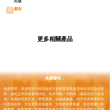
出版
類別
公司名稱
天馬文化
公司種類
更多相關產品
出版
聯絡
公司商務/版權聯絡人姓名
區麗兒
免責聲明：
職位
董事 副總經理
免責聲明：香港特別行政區政府文創產業發展處僅為本項目提供資
助，除此之外並無參與項目。在本刊物／活動內（或由項目小組成
電郵
員）表達的任何意見、研究成果、結論或建議，均不代表香港特別
alva@cosmosbooks.com.hk
行政區政府、文化體育及旅遊局、文創產業發展處、創意智優計劃
電話
秘書處、創意智優計劃審核委員會或香港特別行政區政府駐北京辦