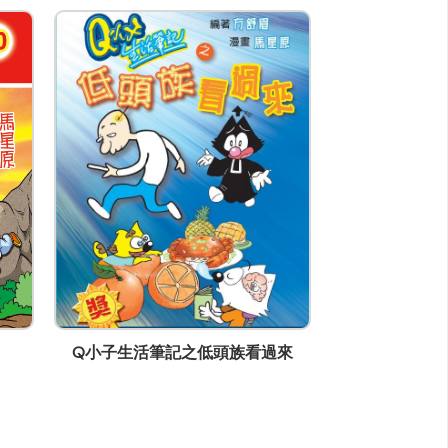
Q小子生活筆記之低頭族看過來
Q小子笑