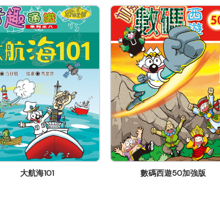
大航海101
數碼西遊50加強版
大廈6樓A室