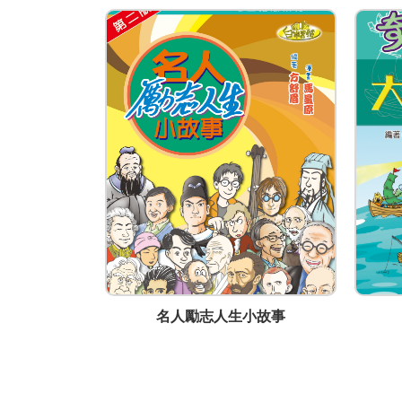
聯絡
公司商務/版權聯絡人姓名
袁周潮
職位
創意總監
電郵
centuryculture@yahoo.com.hk
電話
(852) 92177389
傳真
(852) 65659722
小故事
名人勵志人生小故事
通訊地址
香港上環德輔道西27號 星衢商業
網頁