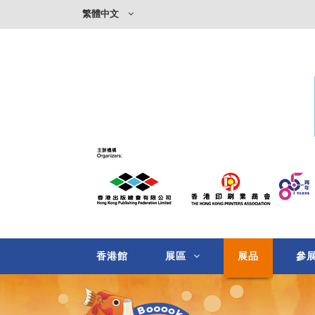
繁體中文
香港館
展區
展品
參