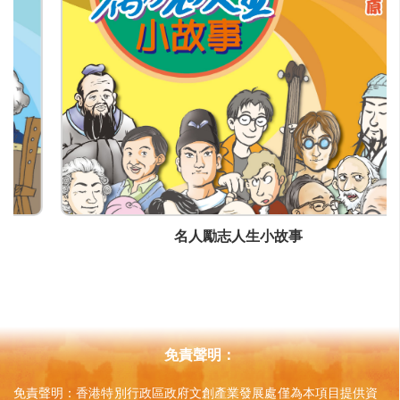
袁周潮
職位
創意總監
電郵
centuryculture@yahoo.com.hk
電話
(852) 92177389
傳真
(852) 65659722
名人勵志人生小故事
通訊地址
香港上環德輔道西27號 星衢商業大廈6樓A室
網頁
www.facebook.com/白貓黑貓漫畫-237653529525
免責聲明：
免責聲明：香港特別行政區政府文創產業發展處僅為本項目提供資