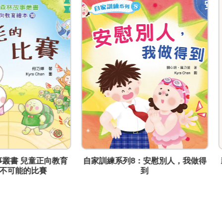
訓練系列8：安慰別人，我做得
親子相處的魔法——愉快教養1
到
A座15樓