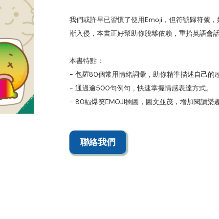
我們或許早已習慣了使用Emoji，但符號歸符號，
漸入侵，本書正好幫助你脫離依賴，重拾英語會
本書特點：
- 包羅80個常用情緒詞彙，助你精準描述自己的
- 通過逾500句例句，快速掌握情感表達方式。
- 80幅爆笑EMOJI插圖，圖文並茂，增加閱讀樂
聯絡我們