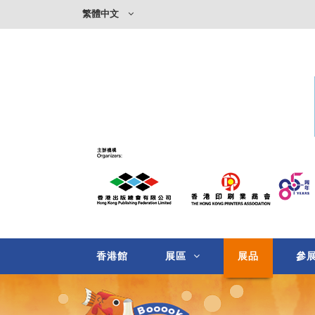
繁體中文
香港館
展區
展品
參