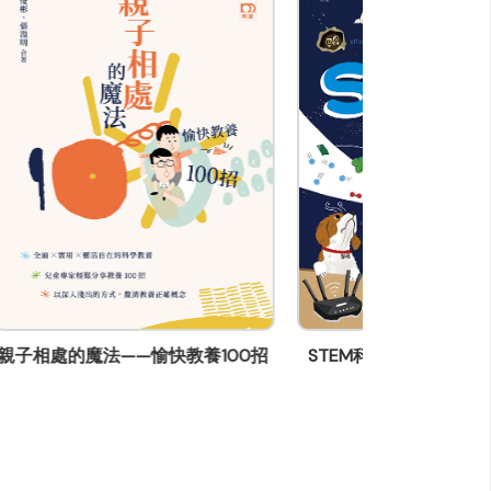
00招
STEM科學好有趣 英文詞彙大圖典
我的憂