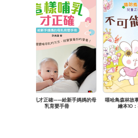
公司商務/版權聯絡人姓名
關錦瑩
職位
市場主任
電郵
kykwan01@mingpao.com
電話
(852) 25953215
傳真
(852) 28982646
給新手媽媽的母
嘻哈鳥森林故事叢書 兒童正向教育
自家
通訊地址
手冊
繪本10：不可能的比賽
香港柴灣嘉業街18號明報工業中心
網頁
books.mingpao.com