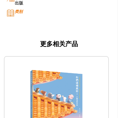
出版
类别
公司名称
三联书店（香港）有限公司
公司种类
更多相关产品
出版
联络
公司商务/版权联络人姓名
张慧芳
职位
副经理 - 营销及市务
电邮
wfcheung@jointpublishing.com