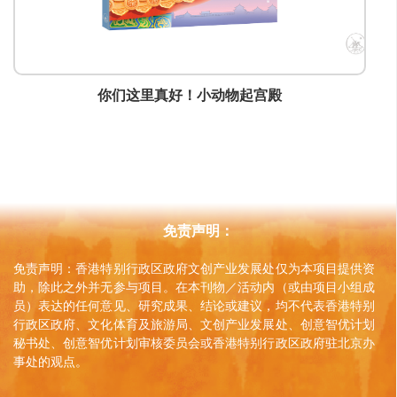
电话
(852) 21387843
传真
(852) 28455249
你们这里真好！小动物起宫殿
通讯地址
香港北角英皇道499号北角工业大厦20楼
网页
www.jointpublishing.com
免责声明：
免责声明：香港特别行政区政府文创产业发展处仅为本项目提供资
助，除此之外并无参与项目。在本刊物／活动内（或由项目小组成
员）表达的任何意见、研究成果、结论或建议，均不代表香港特别
行政区政府、文化体育及旅游局、文创产业发展处、创意智优计划
秘书处、创意智优计划审核委员会或香港特别行政区政府驻北京办
事处的观点。