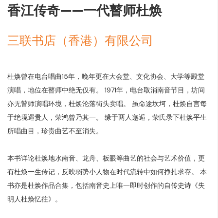
香江传奇——一代瞽师杜焕
三联书店（香港）有限公司
杜焕曾在电台唱曲15年，晚年更在大会堂、文化协会、大学等殿堂
演唱，地位在瞽师中绝无仅有。 1971年，电台取消南音节目，坊间
亦无瞽师演唱环境，杜焕沦落街头卖唱。 虽命途坎坷，杜焕自言每
于绝境遇贵人，荣鸿曾乃其一。 缘于两人邂逅，荣氏录下杜焕平生
所唱曲目，珍贵曲艺不至消失。
本书详论杜焕地水南音、龙舟、板眼等曲艺的社会与艺术价值，更
有杜焕一生传记，反映弱势小人物在时代流转中如何挣扎求存。 本
书亦是杜焕作品合集，包括南音史上唯一即时创作的自传史诗《失
明人杜焕忆往》。