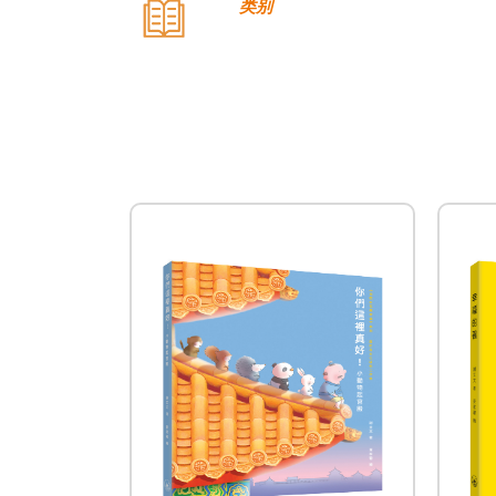
类别
公司名称
三联书店（香港）有限公
公司种类
出版
联络
公司商务/版权联络人姓名
张慧芳
职位
副经理 - 营销及市务
电邮
wfcheung@jointpublishing.com
电话
(852) 21387843